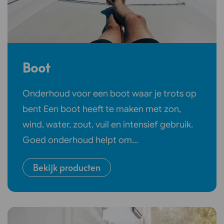
Boot
Onderhoud voor een boot waar je trots op
bent Een boot heeft te maken met zon,
wind, water, zout, vuil en intensief gebruik.
Goed onderhoud helpt om…
Bekijk producten