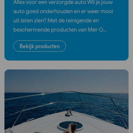
Alles voor een verzorgde auto Wil je jouw
auto goed onderhouden en er weer mooi
uit laten zien? Met de reinigende en
beschermende producten van Mer O…
Bekijk producten