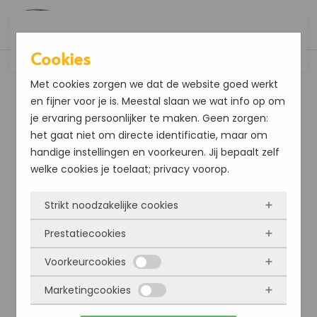
Overslaan en naar de inhoud gaan
Cookies
Met cookies zorgen we dat de website goed werkt
en fijner voor je is. Meestal slaan we wat info op om
je ervaring persoonlijker te maken. Geen zorgen:
het gaat niet om directe identificatie, maar om
handige instellingen en voorkeuren. Jij bepaalt zelf
welke cookies je toelaat; privacy voorop.
Strikt noodzakelijke cookies
Prestatiecookies
Deze cookies zorgen ervoor dat de website
überhaupt werkt. Ze zijn dus altijd actief en
Voorkeurcookies
Met deze cookies zien we hoe vaak onze site
kunnen niet worden uitgezet. Meestal worden
bezocht wordt, waar bezoekers vandaan
Marketingcookies
ze alleen geplaatst als jij iets doet, zoals
Deze cookies onthouden jouw voorkeuren.
komen en welke pagina’s populair zijn. Zo
inloggen, een formulier invullen of je
Bijvoorbeeld taalkeuze of ingevulde gegevens.