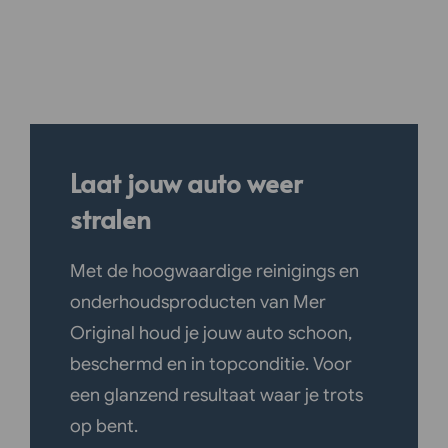
ouw auto weer
Optimale verzorging voo
jouw boot
ogwaardige reinigings en
Van bootshampoo tot beschermen
sproducten van Mer
was: met Mer Original geef je jouw
oud je jouw auto schoon,
boot de verzorging die nodig is om 
 en in topconditie. Voor
seizoen na seizoen stralend bij te
nd resultaat waar je trots
liggen.