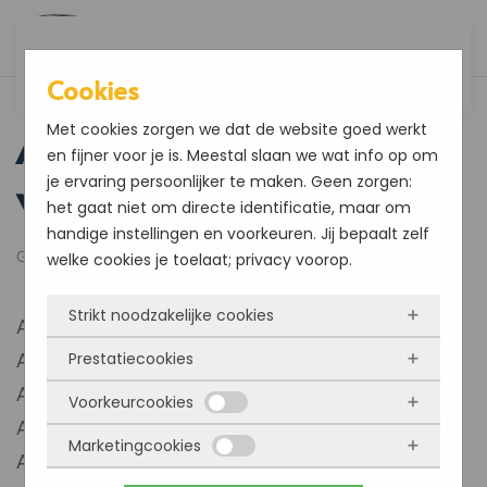
Overslaan en naar de inhoud gaan
Cookies
Algemene
Met cookies zorgen we dat de website goed werkt
en fijner voor je is. Meestal slaan we wat info op om
voorwaarden
je ervaring persoonlijker te maken. Geen zorgen:
het gaat niet om directe identificatie, maar om
handige instellingen en voorkeuren. Jij bepaalt zelf
Geschreven door
yzcommunicatie
op
29 mei 2026
.
welke cookies je toelaat; privacy voorop.
Strikt noodzakelijke cookies
Artikel 1 – Definities
Prestatiecookies
Artikel 2 – Identiteit van de ondernemer
Deze cookies zorgen ervoor dat de website
Artikel 3 – Toepasselijkheid
überhaupt werkt. Ze zijn dus altijd actief en
Voorkeurcookies
Met deze cookies zien we hoe vaak onze site
kunnen niet worden uitgezet. Meestal worden
Artikel 4 – Het aanbod
bezocht wordt, waar bezoekers vandaan
Marketingcookies
ze alleen geplaatst als jij iets doet, zoals
Deze cookies onthouden jouw voorkeuren.
Artikel 5 – De overeenkomst
komen en welke pagina’s populair zijn. Zo
inloggen, een formulier invullen of je
Bijvoorbeeld taalkeuze of ingevulde gegevens.