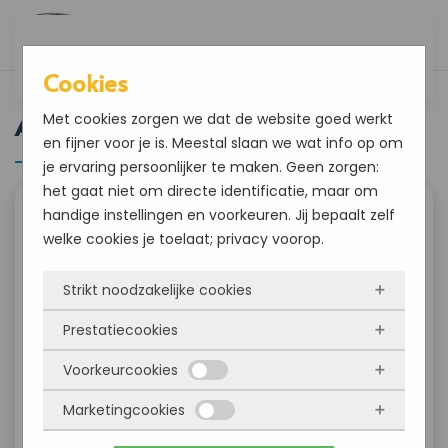
Overslaan en naar de inhoud gaan
Cookies
Auto
Met cookies zorgen we dat de website goed werkt
en fijner voor je is. Meestal slaan we wat info op om
je ervaring persoonlijker te maken. Geen zorgen:
het gaat niet om directe identificatie, maar om
handige instellingen en voorkeuren. Jij bepaalt zelf
welke cookies je toelaat; privacy voorop.
Strikt noodzakelijke cookies
Prestatiecookies
Deze cookies zorgen ervoor dat de website
überhaupt werkt. Ze zijn dus altijd actief en
Voorkeurcookies
Met deze cookies zien we hoe vaak onze site
kunnen niet worden uitgezet. Meestal worden
bezocht wordt, waar bezoekers vandaan
Marketingcookies
ze alleen geplaatst als jij iets doet, zoals
Deze cookies onthouden jouw voorkeuren.
komen en welke pagina’s populair zijn. Zo
inloggen, een formulier invullen of je
Bijvoorbeeld taalkeuze of ingevulde gegevens.