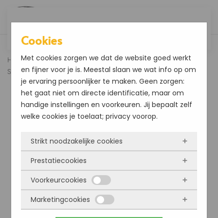
Overslaan en naar de inhoud gaan
Cookies
Met cookies zorgen we dat de website goed werkt
Home
Voordeelsets
Mer Original Voordeelset
en fijner voor je is. Meestal slaan we wat info op om
Supershampoo
je ervaring persoonlijker te maken. Geen zorgen:
het gaat niet om directe identificatie, maar om
handige instellingen en voorkeuren. Jij bepaalt zelf
welke cookies je toelaat; privacy voorop.
Strikt noodzakelijke cookies
Prestatiecookies
Deze cookies zorgen ervoor dat de website
überhaupt werkt. Ze zijn dus altijd actief en
Voorkeurcookies
Met deze cookies zien we hoe vaak onze site
kunnen niet worden uitgezet. Meestal worden
bezocht wordt, waar bezoekers vandaan
Marketingcookies
ze alleen geplaatst als jij iets doet, zoals
Deze cookies onthouden jouw voorkeuren.
komen en welke pagina’s populair zijn. Zo
inloggen, een formulier invullen of je
Bijvoorbeeld taalkeuze of ingevulde gegevens.