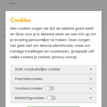
Overslaan en naar de inhoud gaan
Cookies
Met cookies zorgen we dat de website goed werkt
Home
Caravan & Camper
Mer Original Zwarte Strepen
en fijner voor je is. Meestal slaan we wat info op om
Verwijderaar 3 ltr.
je ervaring persoonlijker te maken. Geen zorgen:
het gaat niet om directe identificatie, maar om
handige instellingen en voorkeuren. Jij bepaalt zelf
welke cookies je toelaat; privacy voorop.
Strikt noodzakelijke cookies
Prestatiecookies
Deze cookies zorgen ervoor dat de website
überhaupt werkt. Ze zijn dus altijd actief en
Voorkeurcookies
Met deze cookies zien we hoe vaak onze site
kunnen niet worden uitgezet. Meestal worden
bezocht wordt, waar bezoekers vandaan
Marketingcookies
ze alleen geplaatst als jij iets doet, zoals
Deze cookies onthouden jouw voorkeuren.
komen en welke pagina’s populair zijn. Zo
inloggen, een formulier invullen of je
Bijvoorbeeld taalkeuze of ingevulde gegevens.