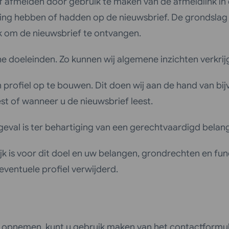
ef afmelden door gebruik te maken van de afmeldlink in 
king hebben of hadden op de nieuwsbrief. De grondsla
k om de nieuwsbrief te ontvangen.
e doeleinden. Zo kunnen wij algemene inzichten verkrij
fiel op te bouwen. Dit doen wij aan de hand van bijvoo
st of wanneer u de nieuwsbrief leest.
eval is ter behartiging van een gerechtvaardigd belang
k is voor dit doel en uw belangen, grondrechten en fu
eventuele profiel verwijderd.
ilt opnemen, kunt u gebruik maken van het contactformu