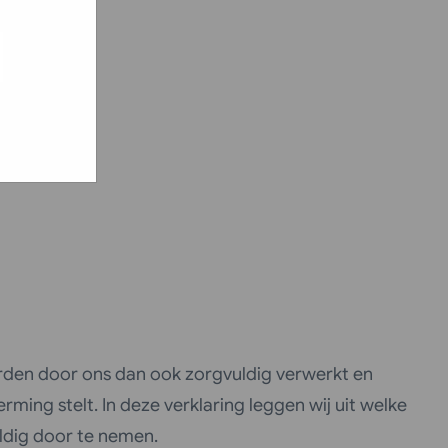
ed
e hoe zij
g). Er
code van
teeds
den door ons dan ook zorgvuldig verwerkt en
ing stelt. In deze verklaring leggen wij uit welke
ldig door te nemen.