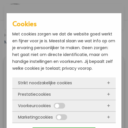
Overslaan en naar de inhoud gaan
Cookies
Met cookies zorgen we dat de website goed werkt
Home
Blogs en instructievideo’s
Blog
Velgenreiniger van
en fijner voor je is. Meestal slaan we wat info op om
Mer Original
je ervaring persoonlijker te maken. Geen zorgen:
het gaat niet om directe identificatie, maar om
handige instellingen en voorkeuren. Jij bepaalt zelf
welke cookies je toelaat; privacy voorop.
Strikt noodzakelijke cookies
Prestatiecookies
Deze cookies zorgen ervoor dat de website
überhaupt werkt. Ze zijn dus altijd actief en
Voorkeurcookies
Met deze cookies zien we hoe vaak onze site
kunnen niet worden uitgezet. Meestal worden
bezocht wordt, waar bezoekers vandaan
Marketingcookies
ze alleen geplaatst als jij iets doet, zoals
Deze cookies onthouden jouw voorkeuren.
komen en welke pagina’s populair zijn. Zo
inloggen, een formulier invullen of je
Bijvoorbeeld taalkeuze of ingevulde gegevens.