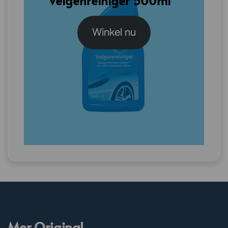
Velgenreiniger 500ml
Winkel nu
Mer Original