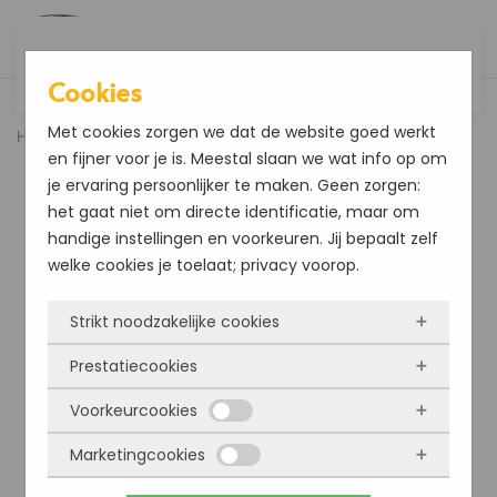
Overslaan en naar de inhoud gaan
Cookies
Met cookies zorgen we dat de website goed werkt
Home
Boot
Mer Original Teakolie Carnauba 1 ltr
en fijner voor je is. Meestal slaan we wat info op om
je ervaring persoonlijker te maken. Geen zorgen:
het gaat niet om directe identificatie, maar om
handige instellingen en voorkeuren. Jij bepaalt zelf
welke cookies je toelaat; privacy voorop.
Strikt noodzakelijke cookies
Prestatiecookies
Deze cookies zorgen ervoor dat de website
überhaupt werkt. Ze zijn dus altijd actief en
Voorkeurcookies
Met deze cookies zien we hoe vaak onze site
kunnen niet worden uitgezet. Meestal worden
bezocht wordt, waar bezoekers vandaan
Marketingcookies
ze alleen geplaatst als jij iets doet, zoals
Deze cookies onthouden jouw voorkeuren.
komen en welke pagina’s populair zijn. Zo
inloggen, een formulier invullen of je
Bijvoorbeeld taalkeuze of ingevulde gegevens.