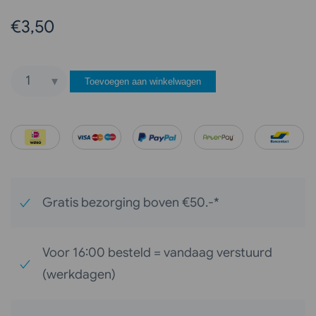
€
3,50
Toevoegen aan winkelwagen
Mer
Original
Microvezeldoek
“Superieur”
aantal
Gratis bezorging boven €50.-*
Voor 16:00 besteld = vandaag verstuurd
(werkdagen)