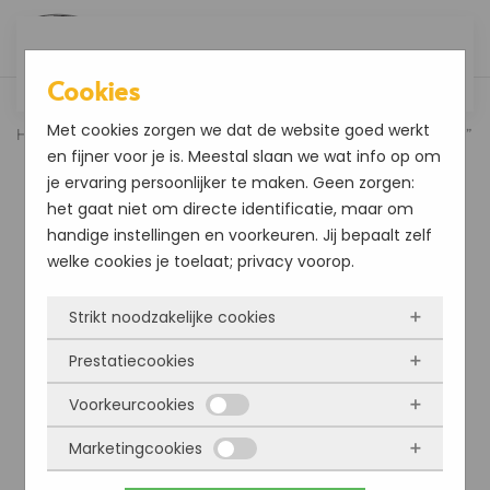
Overslaan en naar de inhoud gaan
Cookies
Met cookies zorgen we dat de website goed werkt
Home
Accessoires
Mer Original Microvezeldoek “Superieur”
en fijner voor je is. Meestal slaan we wat info op om
je ervaring persoonlijker te maken. Geen zorgen:
het gaat niet om directe identificatie, maar om
handige instellingen en voorkeuren. Jij bepaalt zelf
welke cookies je toelaat; privacy voorop.
Strikt noodzakelijke cookies
Prestatiecookies
Deze cookies zorgen ervoor dat de website
überhaupt werkt. Ze zijn dus altijd actief en
Voorkeurcookies
Met deze cookies zien we hoe vaak onze site
kunnen niet worden uitgezet. Meestal worden
bezocht wordt, waar bezoekers vandaan
Marketingcookies
ze alleen geplaatst als jij iets doet, zoals
Deze cookies onthouden jouw voorkeuren.
komen en welke pagina’s populair zijn. Zo
inloggen, een formulier invullen of je
Bijvoorbeeld taalkeuze of ingevulde gegevens.