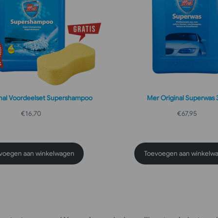
nal Voordeelset Supershampoo
Mer Original Superwas 3
€
16,70
€
67,95
arderingen
voegen aan winkelwagen
Toevoegen aan winkelw