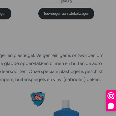
€
99,50
agen
Toevoegen aan winkelwagen
iger en plasticgel. Velgenreiniger is ontworpen om
alle gladde oppervlakken binnen en buiten de auto
e leersoorten. Onze speciale plasticgel is geschikt
pers, buitenspiegels en vinyl (cabriolet) daken.
9,5