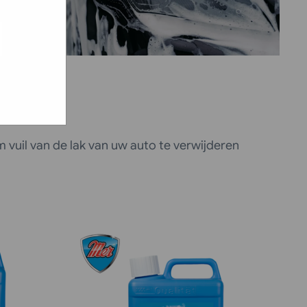
ed
e hoe zij
g). Er
code van
teeds
 vuil van de lak van uw auto te verwijderen