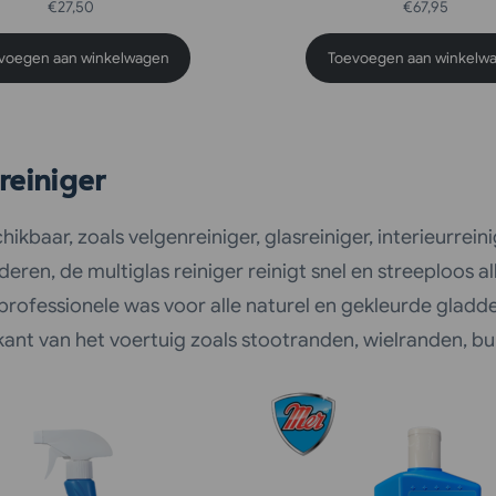
€
27,50
€
67,95
voegen aan winkelwagen
Toevoegen aan winkelw
 reiniger
kbaar, zoals velgenreiniger, glasreiniger, interieurrein
deren, de multiglas reiniger reinigt snel en streeploos 
n professionele was voor alle naturel en gekleurde gladd
ant van het voertuig zoals stootranden, wielranden, bum