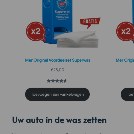
Mer Original Voordeelset Superwas
Mer Origi
€
25,00
Gewaardeerd
2
4.50
op 5 gebaseerd op
klant wa
Toevoegen aan winkelwagen
Toe
Uw auto in de was zetten