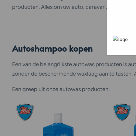
heen te
producten. Alles om uw auto, caravan, camper of b
In het
P
werken 
uw pers
wordt g
je brows
adverten
Autoshampoo kopen
Een van de belangrijkste autowas producten is aut
zonder de beschermende waxlaag aan te tasten. Au
Een greep uit onze autowas producten: