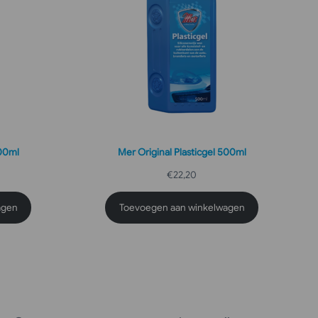
500ml
Mer Original Plasticgel 500ml
€
22,20
agen
Toevoegen aan winkelwagen