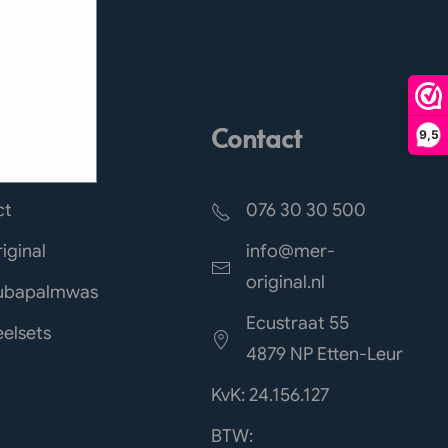
ed
e hoe zij
g). Er
code van
teeds
ct naar
Contact
9,5
ct
076 30 30 500
iginal
info@mer-
original.nl
ubapalmwas
Ecustraat 55
elsets
4879 NP Etten-Leur
KvK: 24.156.127
BTW: