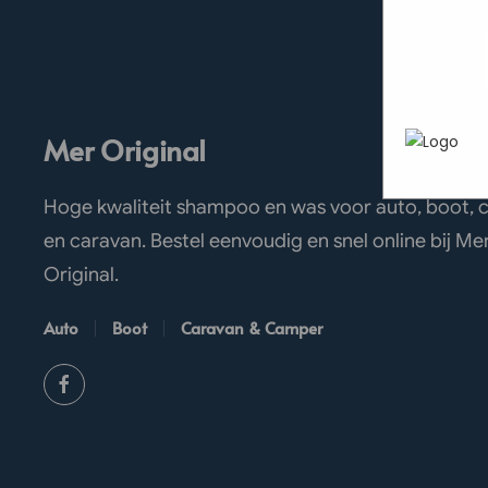
heen te
In het
P
werken 
uw pers
wordt g
je brows
adverten
Mer Original
Hoge kwaliteit shampoo en was voor auto, boot,
en caravan. Bestel eenvoudig en snel online bij Me
Original.
Auto
Boot
Caravan & Camper