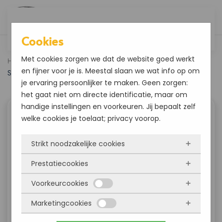
Overslaan en naar de inhoud gaan
Cookies
Met cookies zorgen we dat de website goed werkt
Home
Blogs en instructievideo’s
Blog
Hoe gebruik je Mer
en fijner voor je is. Meestal slaan we wat info op om
Superwas?
je ervaring persoonlijker te maken. Geen zorgen:
het gaat niet om directe identificatie, maar om
handige instellingen en voorkeuren. Jij bepaalt zelf
Hoe gebruik je Mer Superwas?
welke cookies je toelaat; privacy voorop.
Strikt noodzakelijke cookies
Prestatiecookies
Deze cookies zorgen ervoor dat de website
überhaupt werkt. Ze zijn dus altijd actief en
Voorkeurcookies
Met deze cookies zien we hoe vaak onze site
kunnen niet worden uitgezet. Meestal worden
bezocht wordt, waar bezoekers vandaan
Marketingcookies
ze alleen geplaatst als jij iets doet, zoals
Deze cookies onthouden jouw voorkeuren.
komen en welke pagina’s populair zijn. Zo
inloggen, een formulier invullen of je
Bijvoorbeeld taalkeuze of ingevulde gegevens.