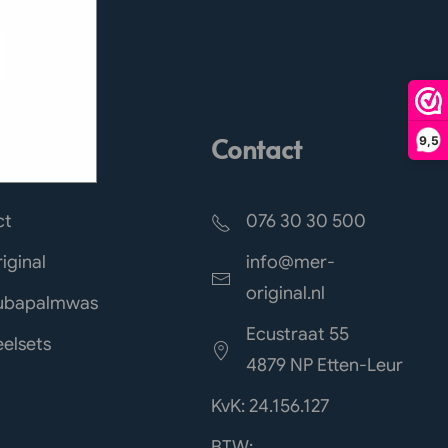
ed
e hoe zij
g). Er
code van
teeds
ct naar
Contact
9,5
ct
076 30 30 500
iginal
info@mer-
original.nl
ubapalmwas
Ecustraat 55
elsets
4879 NP Etten-Leur
KvK: 24.156.127
BTW: