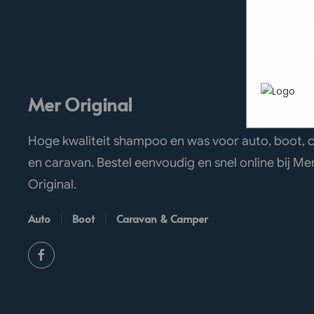
heen te
In het
P
werken 
uw pers
wordt g
je brows
adverten
Mer Original
Hoge kwaliteit shampoo en was voor auto, boot,
en caravan. Bestel eenvoudig en snel online bij Me
Original.
Auto
Boot
Caravan & Camper